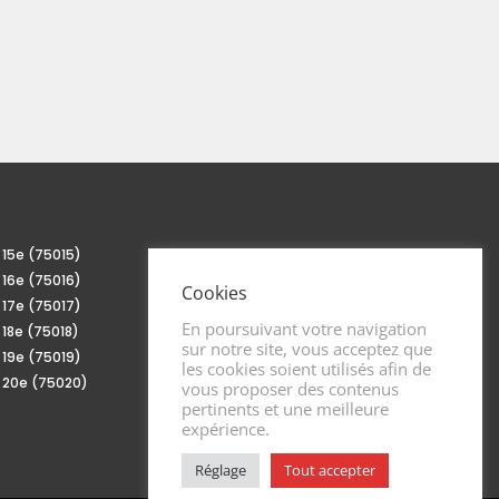
s 15e (75015)
Infirmière Paris 92
s 16e (75016)
Infirmière Paris 93
Cookies
s 17e (75017)
Infirmière Paris 94
En poursuivant votre navigation
s 18e (75018)
sur notre site, vous acceptez que
s 19e (75019)
les cookies soient utilisés afin de
s 20e (75020)
vous proposer des contenus
pertinents et une meilleure
expérience.
Réglage
Tout accepter