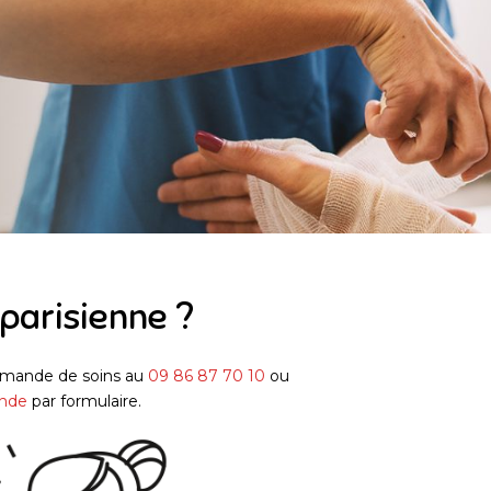
 parisienne ?
emande de soins au
09 86 87 70 10
ou
nde
par formulaire.